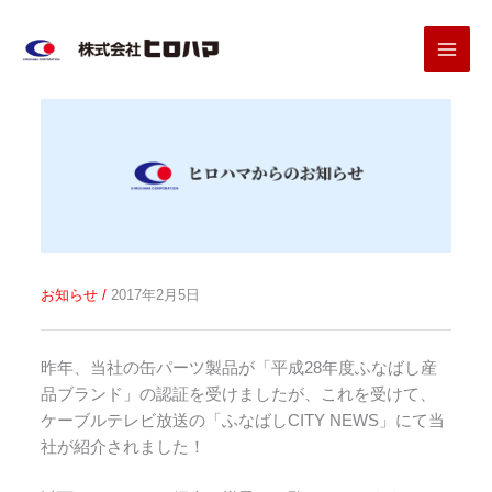
内
容
を
ス
キ
ッ
プ
お知らせ
/
2017年2月5日
昨年、当社の缶パーツ製品が「平成28年度ふなばし産
品ブランド」の認証を受けましたが、これを受けて、
ケーブルテレビ放送の「ふなばしCITY NEWS」にて当
社が紹介されました！