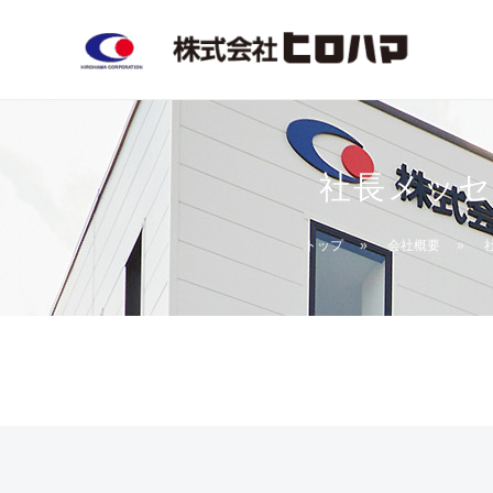
内
容
を
ス
キ
ッ
社長メッセ
プ
トップ
»
会社概要
»