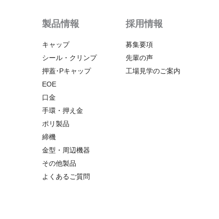
製品情報
採用情報
キャップ
募集要項
シール・クリンプ
先輩の声
押蓋･Pキャップ
工場見学のご案内
EOE
口金
手環・押え金
ポリ製品
締機
金型・周辺機器
その他製品
よくあるご質問