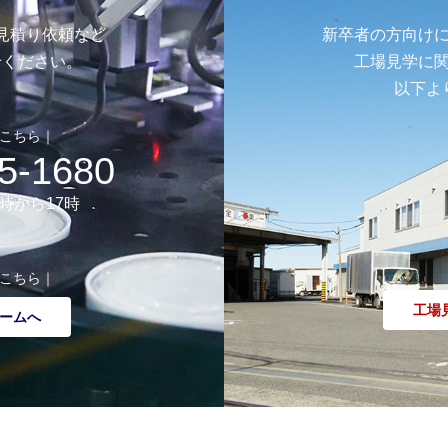
見積り依頼など
新卒者の方向け
せください。
工場見学に
以下よ
こちら｜
5-1680
時から17時
こちら｜
工場
ームへ