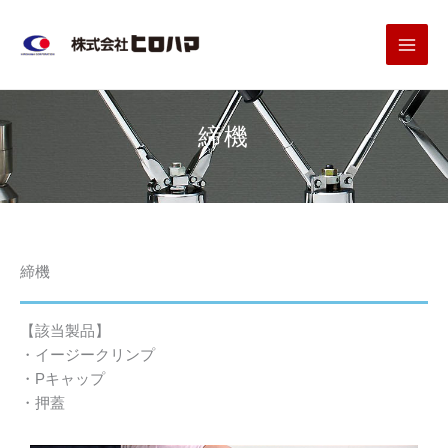
内
容
を
ス
キ
ッ
締機
プ
締機
【該当製品】
・イージークリンプ
・Pキャップ
・押蓋