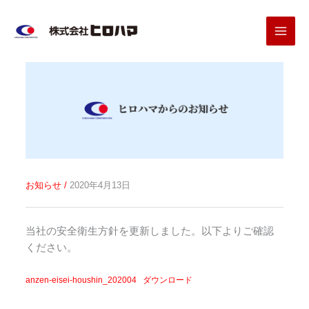
内
容
を
ス
キ
ッ
プ
お知らせ
/
2020年4月13日
当社の安全衛生方針を更新しました。以下よりご確認
ください。
anzen-eisei-houshin_202004
ダウンロード